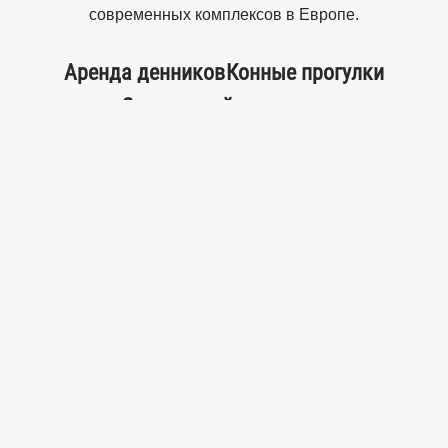
современных комплексов в Европе.
Аренда денников
Конные прогулки
Загородный комплекс
3D-тур по КСК «Звёздный»
Музей ратной конницы
Конкур
Выездка
Пони-клуб
Цены
Режим работы (ежедневно):
Комплекс:
c 8:00 до 22:00
Конный клуб:
c 9:00 до 18:00
Манеж:
c 8:00 до 21:00