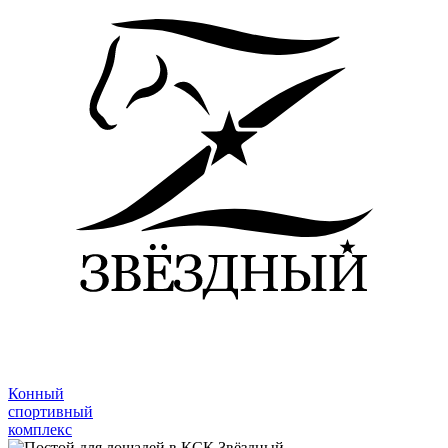
Конный
спортивный
комплекс