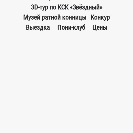
3D-тур по КСК «Звёздный»
Музей ратной конницы
Конкур
Выездка
Пони-клуб
Цены
Режим работы (ежедневно):
Комплекс:
c 8:00 до 22:00
Конный клуб:
c 9:00 до 18:00
Манеж:
c 8:00 до 21:00
Бочка:
c 8:00 до 21:30
Ресторан:
Пн-Вс 12:00-22:00,
Без выходных