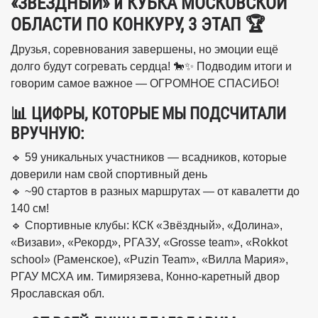
«ЗВЁЗДНЫЙ» и КУБКА МОСКОВСКОЙ
ОБЛАСТИ ПО КОНКУРУ, 3 ЭТАП 🏆
Друзья, соревнования завершены, но эмоции ещё
долго будут согревать сердца! 🐎✨ Подводим итоги и
говорим самое важное — ОГРОМНОЕ СПАСИБО!
📊 ЦИФРЫ, КОТОРЫЕ МЫ ПОДСЧИТАЛИ
ВРУЧНУЮ:
🔹 59 уникальных участников — всадников, которые
доверили нам свой спортивный день
🔹 ~90 стартов в разных маршрутах — от кавалетти до
140 см!
🔹 Спортивные клубы: КСК «Звёздный», «Долина»,
«Визави», «Рекорд», РГАЗУ, «Grosse team», «Rokkot
school» (Раменское), «Puzin Team», «Вилла Мария»,
РГАУ МСХА им. Тимирязева, Конно-каретный двор
Ярославская обл.