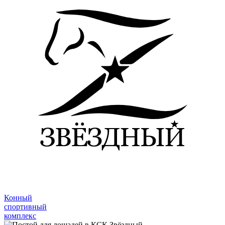
Конный
спортивный
комплекс