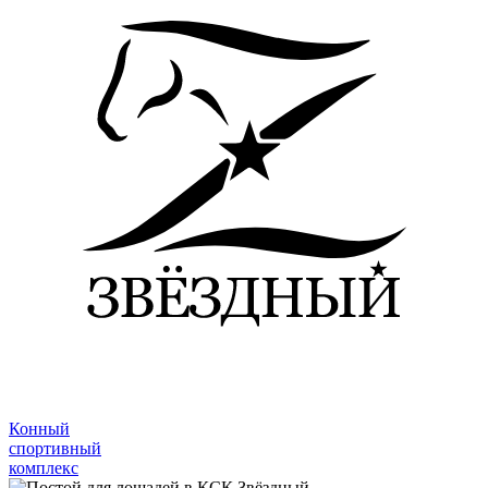
Конный
спортивный
комплекс