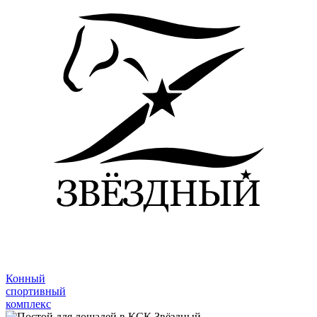
Конный
спортивный
комплекс