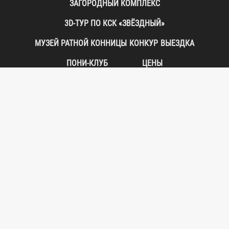
ЗАГОРОДНЫЙ КОМПЛЕКС
3D-ТУР ПО КСК «ЗВЁЗДНЫЙ»
МУЗЕЙ РАТНОЙ КОННИЦЫ
КОНКУР
ВЫЕЗДКА
ПОНИ-КЛУБ
ЦЕНЫ
РЕЖИМ РАБОТЫ (ЕЖЕДНЕВНО):
Комплекс:
c 8:00 до 22:00
Конный клуб:
c 9:00 до 18:00
Манеж:
c 8:00 до 21:00
Бочка:
c 8:00 до 21:30