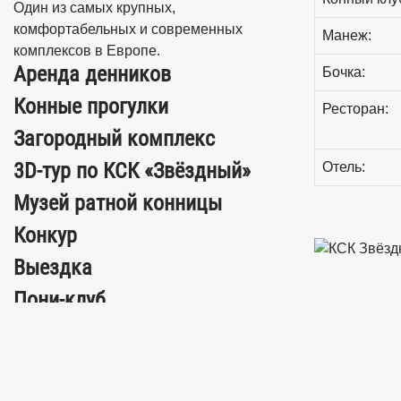
Один из самых крупных,
комфортабельных и современных
Манеж:
комплексов в Европе.
Аренда денников
Бочка:
Конные прогулки
Ресторан:
Загородный комплекс
3D-тур по КСК «Звёздный»
Отель:
Музей ратной конницы
Конкур
Выездка
Пони-клуб
Цены
© 2015 - 2026 Конно-спортивный комплекс "Звёздный"