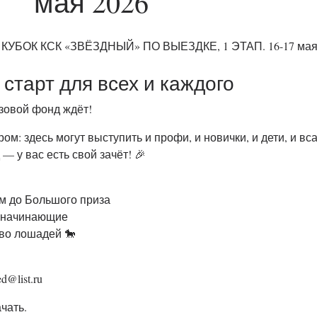
мая 2026
старт для всех и каждого
зовой фонд ждёт!
м: здесь могут выступить и профи, и новички, и дети, и вса
— у вас есть свой зачёт! 🎉
ом до Большого приза
, начинающие
во лошадей 🐎
d@list.ru
чать.