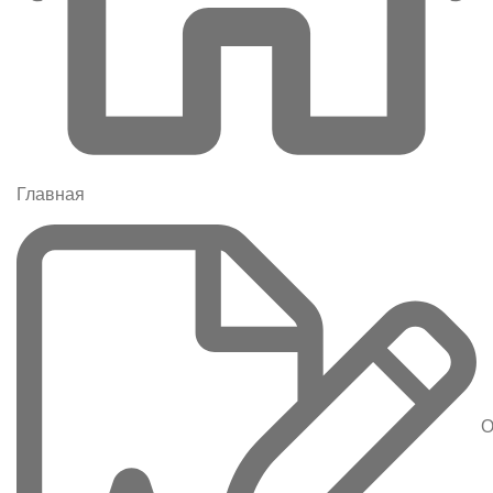
Главная
О