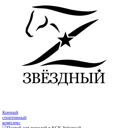
Конный
спортивный
комплекс